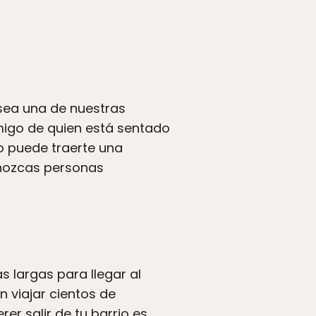
sea una de nuestras
amigo de quien está sentado
do puede traerte una
onozcas personas
largas para llegar al
n viajar cientos de
er salir de tu barrio es