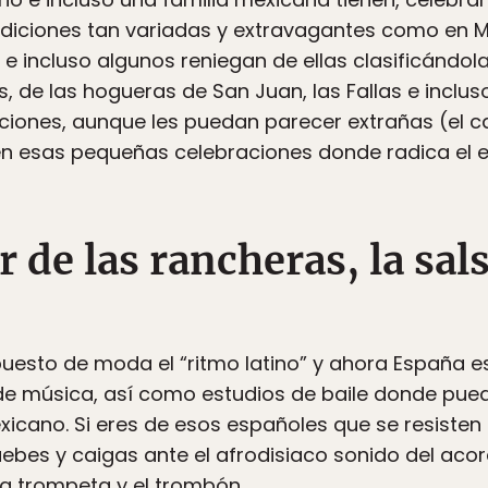
adiciones tan variadas y extravagantes como en 
 incluso algunos reniegan de ellas clasificándola
, de las hogueras de San Juan, las Fallas e inclus
aciones, aunque les puedan parecer extrañas (el ca
en esas pequeñas celebraciones donde radica el es
r de las rancheras, la sals
puesto de moda el “ritmo latino” y ahora España e
 de música, así como estudios de baile donde pue
cano. Si eres de esos españoles que se resisten 
pruebes y caigas ante el afrodisiaco sonido del acor
 la trompeta y el trombón.