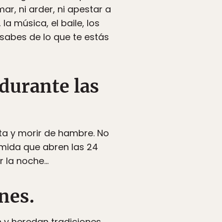
r, ni arder, ni apestar a
a música, el baile, los
 sabes de lo que te estás
durante las
sta y morir de hambre. No
mida que abren las 24
r la noche…
nes.
n y heredan tradiciones