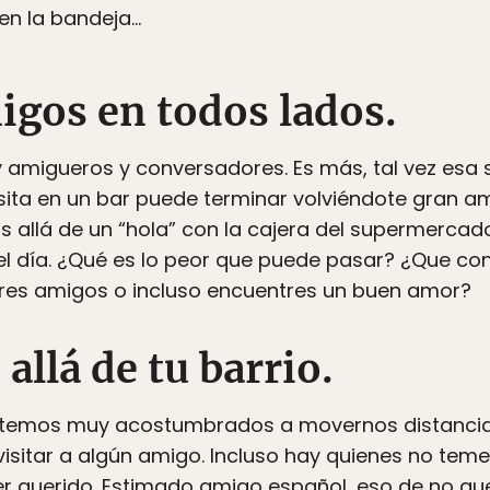
en la bandeja…
igos en todos lados.
migueros y conversadores. Es más, tal vez esa 
visita en un bar puede terminar volviéndote gran 
ás allá de un “hola” con la cajera del supermerca
del día. ¿Qué es lo peor que puede pasar? ¿Que c
res amigos o incluso encuentres un buen amor?
 allá de tu barrio.
stemos muy acostumbrados a movernos distancias 
visitar a algún amigo. Incluso hay quienes no teme
er querido. Estimado amigo español, eso de no quer