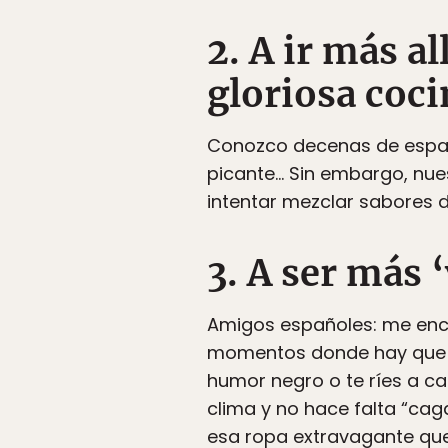
2. A ir más al
gloriosa coci
Conozco decenas de españo
picante… Sin embargo, nue
intentar mezclar sabores d
3. A ser más 
Amigos españoles: me enc
momentos donde hay que to
humor negro o te ríes a ca
clima y no hace falta “ca
esa ropa extravagante que