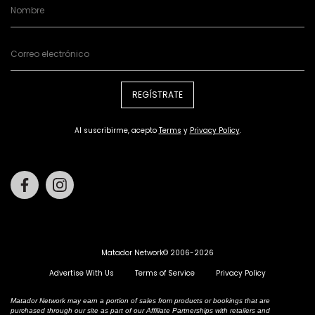
REGÍSTRATE
Al suscribirme, acepto
Terms
y
Privacy Policy
.
Facebook
Instagram
Matador Network© 2006-2026
Advertise With Us
Terms of Service
Privacy Policy
Matador Network may earn a portion of sales from products or bookings that are
purchased through our site as part of our Affiliate Partnerships with retailers and