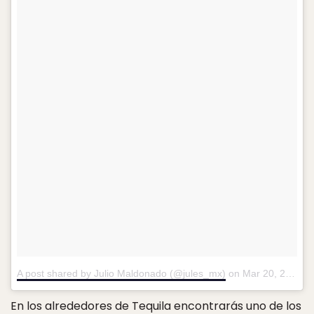
A post shared by Julio Maldonado (@jules_mx)
on
Mar 20, 2015 at 4:39pm PDT
En los alrededores de Tequila encontrarás uno de los