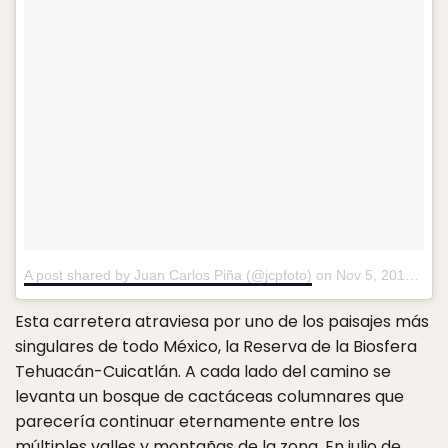
A post shared by Juan Carlos Piña (@jcpfoto)
on
Nov 5, 2017 at 8:48am PST
Esta carretera atraviesa por uno de los paisajes más
singulares de todo México, la Reserva de la Biosfera
Tehuacán-Cuicatlán. A cada lado del camino se
levanta un bosque de cactáceas columnares que
parecería continuar eternamente entre los
múltiples valles y montañas de la zona. En julio de