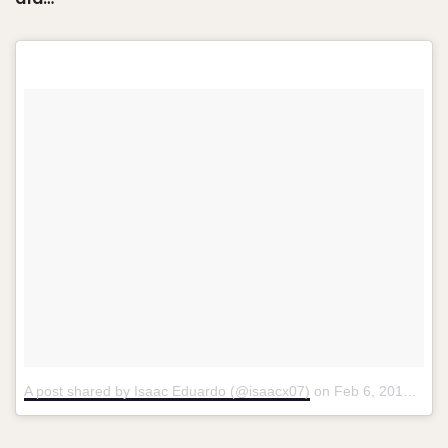
A post shared by Isaac Eduardo (@isaacx07)
on
Feb 6, 2018 at 8:04am PST