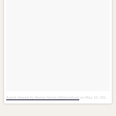
A post shared by Hector Garza (@munshun)
on
May 10, 2018 at 2:20pm PDT