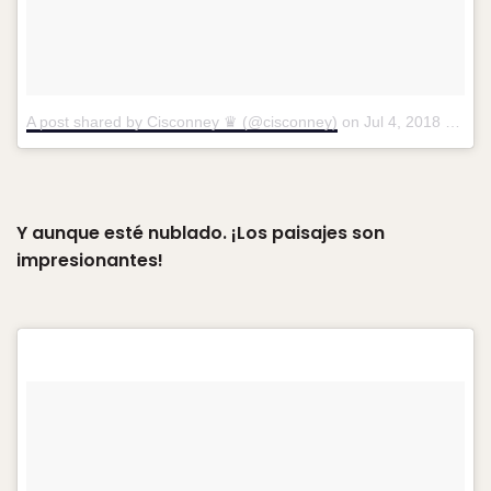
A post shared by Cisconney ♛ (@cisconney)
on
Jul 4, 2018 at 10:14am PDT
Y aunque esté nublado. ¡Los paisajes son
impresionantes!