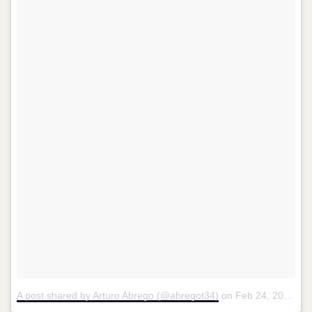
A post shared by Arturo Abrego (@abregot34)
on
Feb 24, 2018 at 7:13am PST