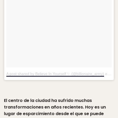
A post shared by Believe In Yourself ✨ (@billionaire_army)
on
Jun 
El centro de la ciudad ha sufrido muchas
transformaciones en años recientes. Hoy es un
lugar de esparcimiento desde el que se puede