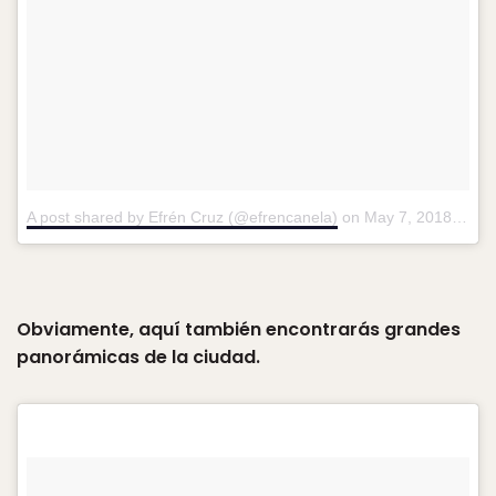
A post shared by Efrén Cruz (@efrencanela)
on
May 7, 2018 at 5:09pm PDT
Obviamente, aquí también encontrarás grandes
panorámicas de la ciudad.