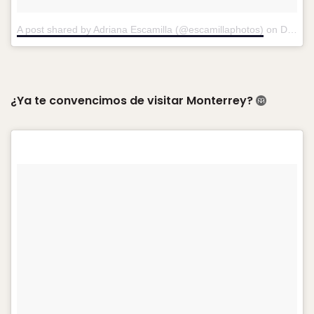
A post shared by Adriana Escamilla (@escamillaphotos)
on
Dec 30, 2017 at 10:44pm PST
¿Ya te convencimos de visitar Monterrey?