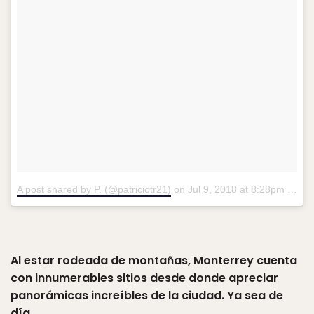
A post shared by P. (@patriciotr21)
on
Jul 9, 2018 at 8:28pm PDT
Al estar rodeada de montañas, Monterrey cuenta
con innumerables sitios desde donde apreciar
panorámicas increíbles de la ciudad. Ya sea de
día…