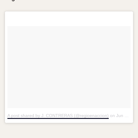
A post shared by J. CONTRERAS (@regioenaccion)
on
Jun 1, 2018 at 12:35pm PDT