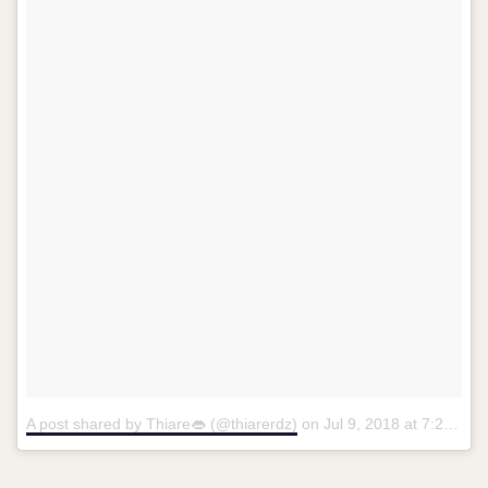
A post shared by Thiare👄 (@thiarerdz)
on
Jul 9, 2018 at 7:26pm PDT