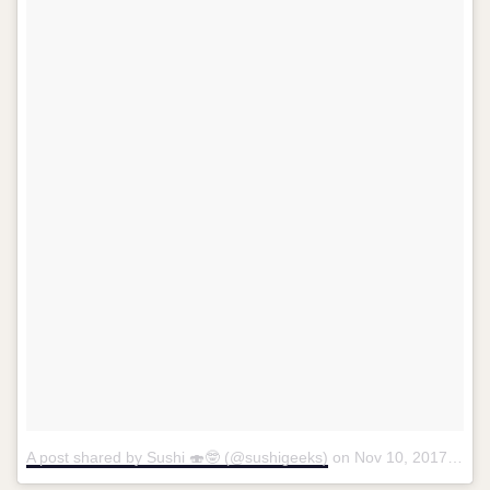
A post shared by Sushi 🍣🤓 (@sushigeeks)
on
Nov 10, 2017 at 8:29am PST