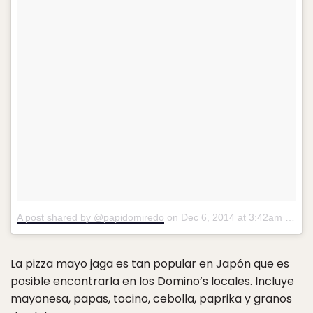
A post shared by @papidomiredo
on
Dec 6, 2014 at 3:42am PST
La pizza mayo jaga es tan popular en Japón que es
posible encontrarla en los Domino’s locales. Incluye
mayonesa, papas, tocino, cebolla, paprika y granos