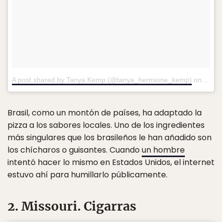
A post shared by Tanya Kemp (@tanya_hermione_kemp)
on
Jan 2
Brasil, como un montón de países, ha adaptado la
pizza a los sabores locales. Uno de los ingredientes
más singulares que los brasileños le han añadido son
los chícharos o guisantes. Cuando
un hombre
intentó hacer lo mismo en Estados Unidos, el internet
estuvo ahí para humillarlo públicamente.
2. Missouri. Cigarras