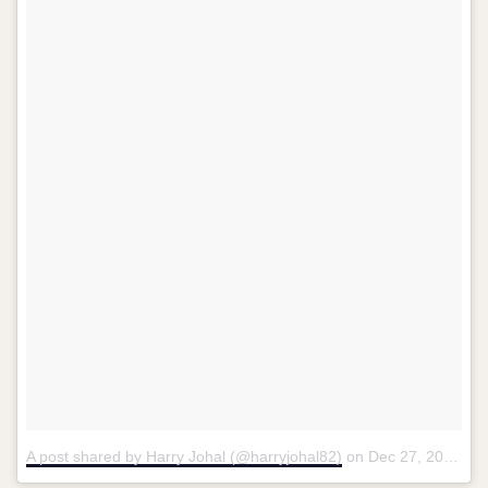
A post shared by Harry Johal (@harryjohal82)
on
Dec 27, 2014 at 7:14am PST