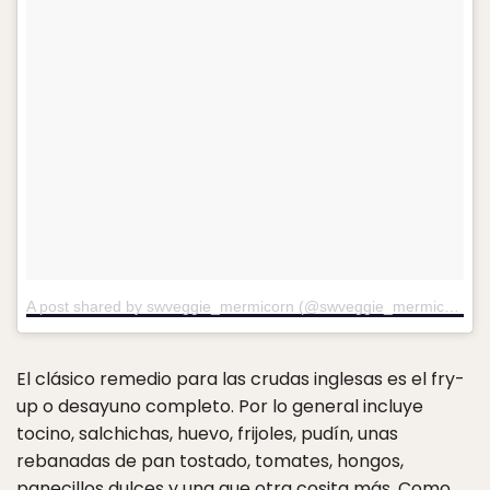
A post shared by swveggie_mermicorn (@swveggie_mermicorn)
o
El clásico remedio para las crudas inglesas es el fry-
up o desayuno completo. Por lo general incluye
tocino, salchichas, huevo, frijoles, pudín, unas
rebanadas de pan tostado, tomates, hongos,
panecillos dulces y una que otra cosita más. Como