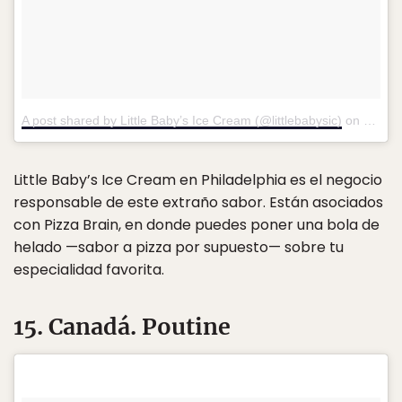
A post shared by Little Baby’s Ice Cream (@littlebabysic)
on
Nov 11
Little Baby’s Ice Cream en Philadelphia es el negocio
responsable de este extraño sabor. Están asociados
con Pizza Brain, en donde puedes poner una bola de
helado —sabor a pizza por supuesto— sobre tu
especialidad favorita.
15. Canadá. Poutine