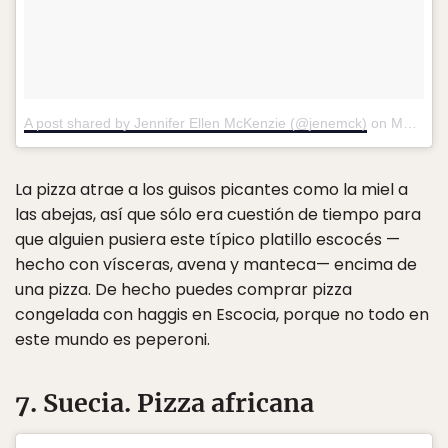
A post shared by Jennifer Ellen McKenzie (@jenemck)
on
May 20, 2013 at 9:37am PDT
La pizza atrae a los guisos picantes como la miel a
las abejas, así que sólo era cuestión de tiempo para
que alguien pusiera este típico platillo escocés —
hecho con vísceras, avena y manteca— encima de
una pizza. De hecho puedes comprar pizza
congelada con haggis en Escocia, porque no todo en
este mundo es peperoni.
7. Suecia. Pizza africana