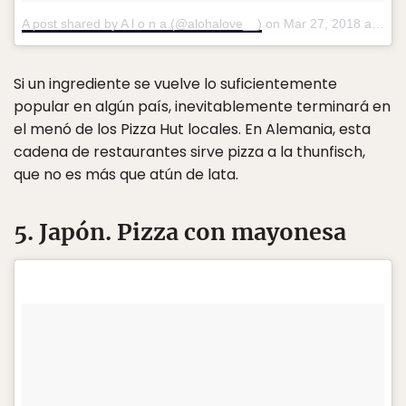
A post shared by A l o n a (@alohalove__)
on
Mar 27, 2018 at 11:42am PDT
Si un ingrediente se vuelve lo suficientemente
popular en algún país, inevitablemente terminará en
el menó de los Pizza Hut locales. En Alemania, esta
cadena de restaurantes sirve pizza a la thunfisch,
que no es más que atún de lata.
5. Japón. Pizza con mayonesa