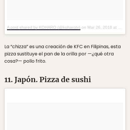
A post shared by KOHARO (@koharotv)
on
Mar 26, 2018 at 4:06am PDT
La “chizza” es una creación de KFC en Filipinas, esta
pizza sustituye el pan de la orilla por —¿qué otra
cosa?— pollo frito.
11. Japón. Pizza de sushi