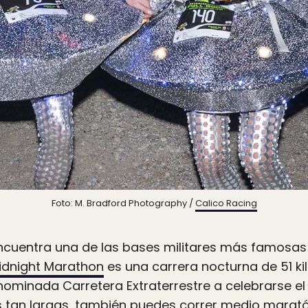
Foto: M. Bradford Photography /
Calico Racing
ncuentra una de las bases militares más famosas d
Midnight Marathon
es una carrera nocturna de 51 ki
nominada Carretera Extraterrestre a celebrarse el
s tan largas, también puedes correr medio maratón, 