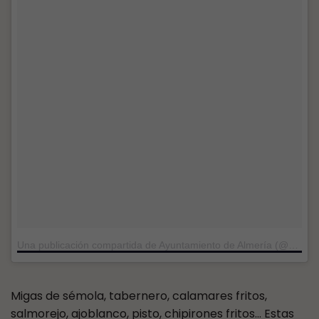
Una publicación compartida de Ayuntamiento de Almería (@ayto_almeria)
Migas de sémola, tabernero, calamares fritos,
salmorejo, ajoblanco, pisto, chipirones fritos… Estas