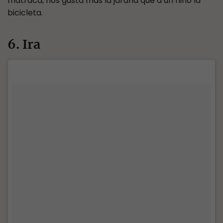
matraca, nos gusta más la jarana que a un niño la
bicicleta.
6. Ira