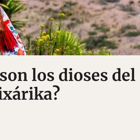
son los dioses del
xárika?