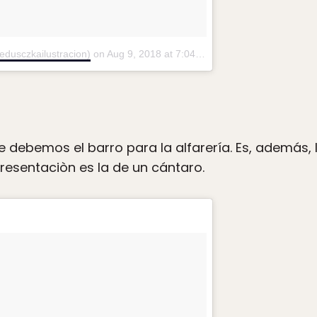
usczkailustracion)
on
Aug 9, 2018 at 7:04am PDT
a le debemos el barro para la alfarería. Es, además,
epresentaciòn es la de un cántaro.