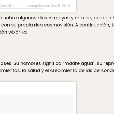
eles (@santosdelosangeles)
on
Jan 5, 2018 at 1:55pm PST
o sobre algunos dioses mayas y mexica, pero en
 con su propia rica cosmovisión. A continuación, 
ón wixárika.
ioses. Su nombres significa “madre agua”, su repr
imientos, la salud y el crecimiento de las personas