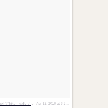
hol (@hikuri_gallery)
on
Apr 12, 2018 at 6:22pm PDT