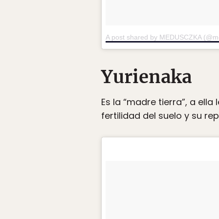
A post shared by MEDUSCZKA (@med
Yurienaka
Es la “madre tierra”, a ell
fertilidad del suelo y su r