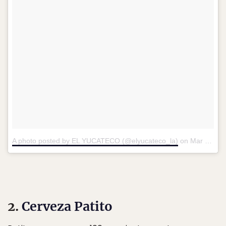
A photo posted by EL YUCATECO (@elyucateco_la)
on
Mar 1, 2016 at 11:44am PST
2.
Cerveza Patito