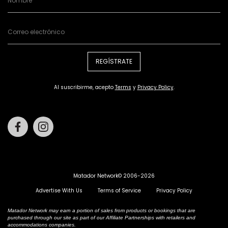
REGÍSTRATE
Al suscribirme, acepto
Terms
y
Privacy Policy
.
Facebook
Instagram
Matador Network© 2006-2026
Advertise With Us
Terms of Service
Privacy Policy
Matador Network may earn a portion of sales from products or bookings that are
purchased through our site as part of our Affiliate Partnerships with retailers and
accommodations companies.