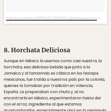
A photo posted by ENRIQUE OSORNO (@enriqueosorno)
on
Aug 
8. Horchata Deliciosa
Aunque en México la usemos como casi nuestra, la
horchata, esa deliciosa bebida que junto a la
Jamaica y al tamarindo es clásica en los festejos
mexicanos, fue traída a nuestros país por la colonia,
quienes la tomaban por tradición en Valencia,
España. La preparaban con chufa y, al no
encontrarla en México, experimentaron hasta dar
con el arroz, ingrediente al que estamos
acostumbrados, especialmente aquí en la península