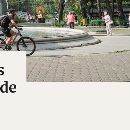
s
 de