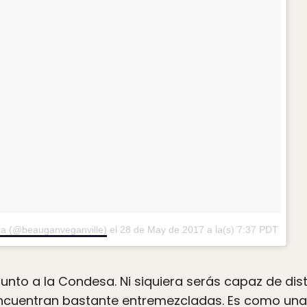
ra (@beauganveganville)
el
28 de May de 2017 a la(s) 7:37 PDT
 junto a la Condesa. Ni siquiera serás capaz de dist
encuentran bastante entremezcladas. Es como una