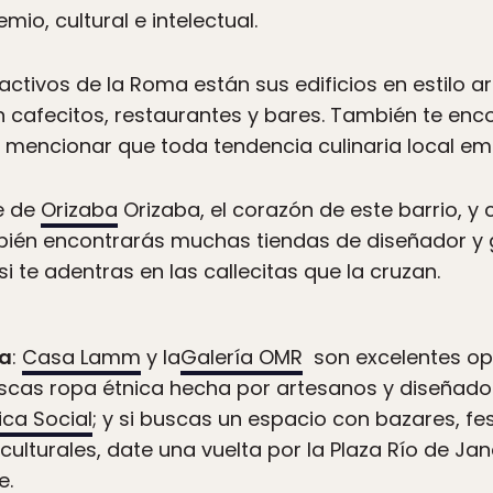
o, cultural e intelectual.
ractivos de la Roma están sus edificios en estilo 
 cafecitos, restaurantes y bares. También te en
e mencionar que toda tendencia culinaria local e
le de
Orizaba
Orizaba, el corazón de este barrio, y
bién encontrarás muchas tiendas de diseñador y g
te adentras en las callecitas que la cruzan.
ma
:
Casa Lamm
y la
Galería OMR
son excelentes op
buscas ropa étnica hecha por artesanos y diseñad
ica Social
; y si buscas un espacio con bazares, fe
culturales, date una vuelta por la Plaza Río de Ja
te.