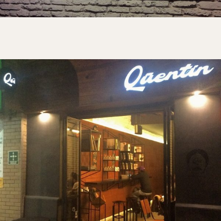
Regístrate
Al suscribirme, acepto
Terms
y
Privacy Policy
.