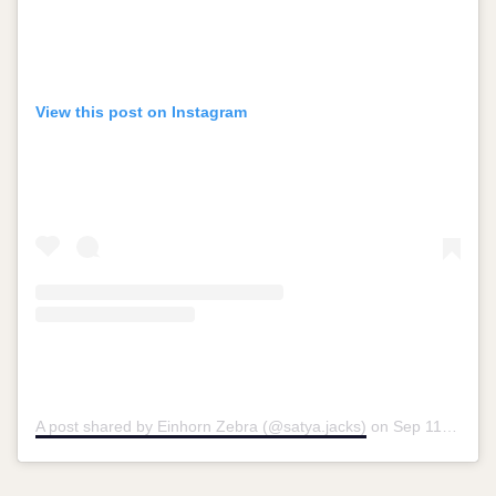
View this post on Instagram
A post shared by Einhorn Zebra (@satya.jacks)
on
Sep 11, 2018 at 2:05pm PDT