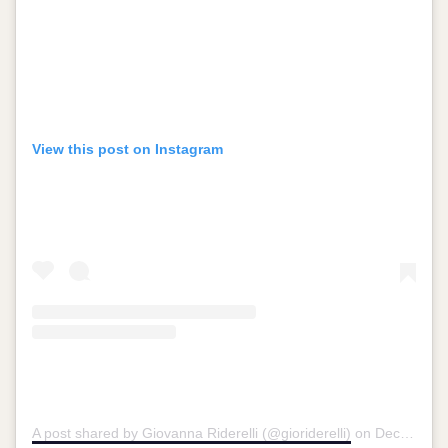
View this post on Instagram
A post shared by Giovanna Riderelli (@gioriderelli)
on
Dec 11, 2016 at 7:15am PST