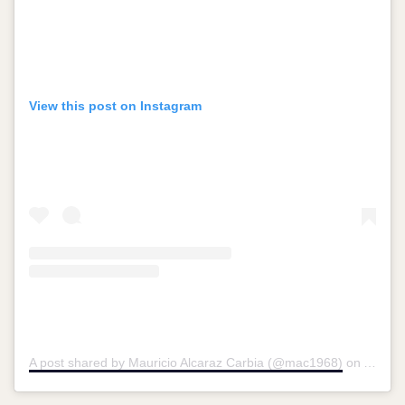
View this post on Instagram
A post shared by Mauricio Alcaraz Carbia (@mac1968)
on
Aug 20