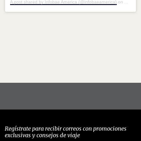
A post shared by Infobae America (@infobaeamerica)
on
Aug 27,
Regístrate para recibir correos con promociones
exclusivas y consejos de viaje