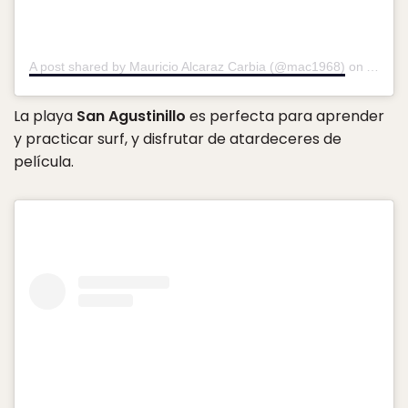
A post shared by Mauricio Alcaraz Carbia (@mac1968)
on
Aug 27
La playa
San Agustinillo
es perfecta para aprender
y practicar surf, y disfrutar de atardeceres de
película.