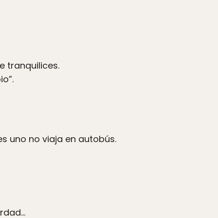
 tranquilices.
io”.
es uno no viaja en autobús.
erdad…