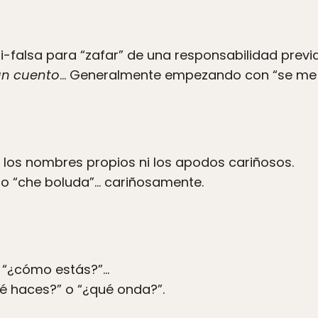
asi-falsa para “zafar” de una responsabilidad pre
un cuento
… Generalmente empezando con “se me 
 los nombres propios ni los apodos cariñosos.
 o “che boluda”… cariñosamente.
 “¿cómo estás?”…
ué haces?” o “¿qué onda?”.