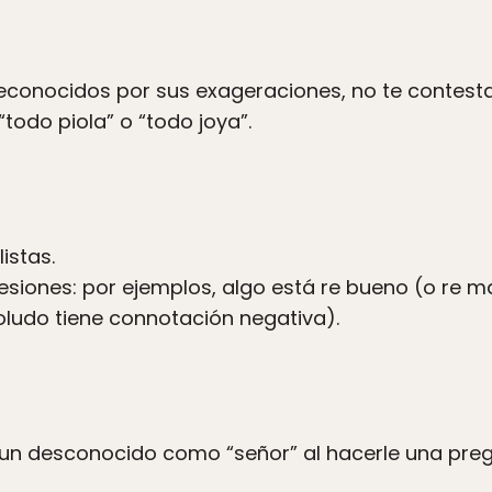
econocidos por sus exageraciones, no te contestan
todo piola” o “todo joya”.
istas.
esiones: por ejemplos, algo está re bueno (o re ma
boludo tiene connotación negativa).
 un desconocido como “señor” al hacerle una pregu