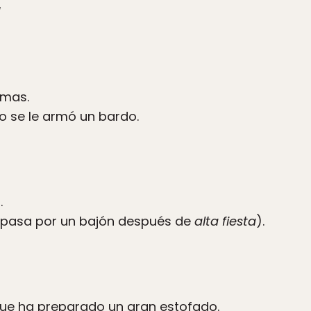
!
emas.
o se le armó un bardo.
.
o pasa por un bajón después de
alta fiesta
).
ue ha preparado un gran estofado.