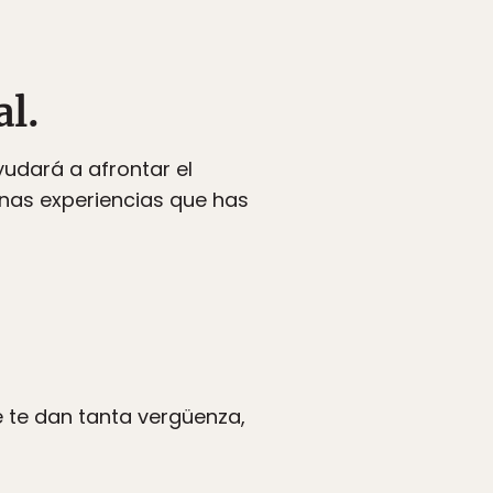
al.
yudará a afrontar el
enas experiencias que has
 te dan tanta vergüenza,