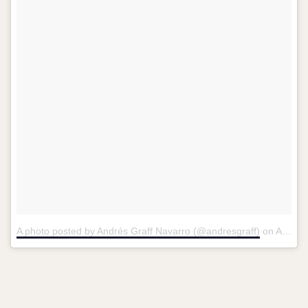
A photo posted by Andrés Graff Navarro (@andresgraff)
on
Aug 7, 2016 at 2:28pm PDT