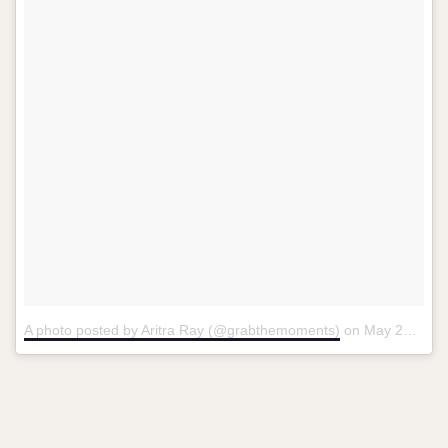
A photo posted by Aritra Ray (@grabthemoments)
on
May 22, 2016 at 7:57am PDT