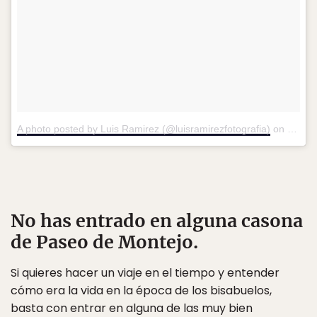
A photo posted by Luis Ramirez (@luisramirezfotografia)
on
Jul 25
No has entrado en alguna casona
de Paseo de Montejo.
Si quieres hacer un viaje en el tiempo y entender
cómo era la vida en la época de los bisabuelos,
basta con entrar en alguna de las muy bien