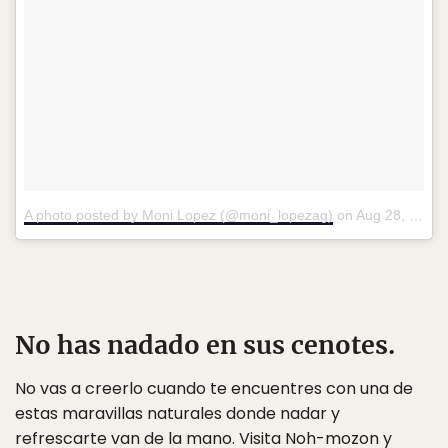
A photo posted by Moni Lopez (@moni_lopezag)
on
Aug 28, 2016 at 5:23am PDT
No has nadado en sus cenotes.
No vas a creerlo cuando te encuentres con una de
estas maravillas naturales donde nadar y
refrescarte van de la mano. Visita Noh-mozon y