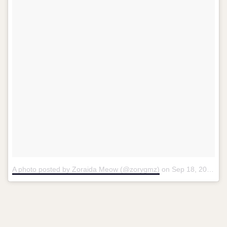
A photo posted by Zoraida Meow (@zorygmz)
on
Sep 18, 2015 at 10:43am PDT