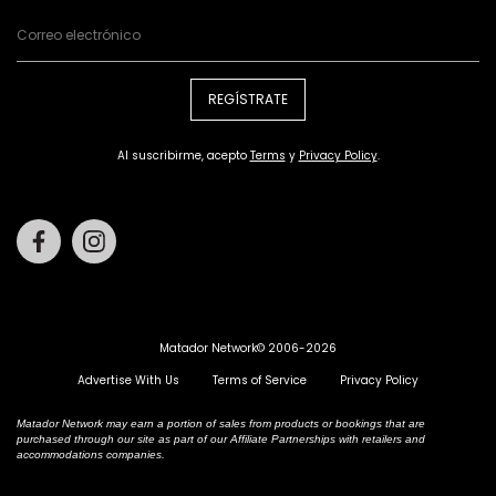
REGÍSTRATE
Al suscribirme, acepto
Terms
y
Privacy Policy
.
Facebook
Instagram
Matador Network© 2006-2026
Advertise With Us
Terms of Service
Privacy Policy
Matador Network may earn a portion of sales from products or bookings that are
purchased through our site as part of our Affiliate Partnerships with retailers and
accommodations companies.