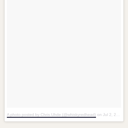
A photo posted by Chris Uhde (@whiskyredhead)
on
Jul 2, 2016 at 9:45pm PDT