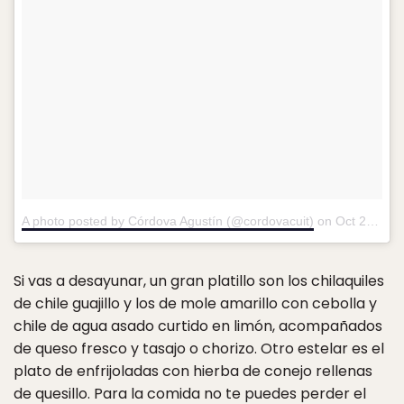
A photo posted by Córdova Agustín (@cordovacuit)
on
Oct 21, 2016 at 11:16pm PDT
Si vas a desayunar, un gran platillo son los chilaquiles
de chile guajillo y los de mole amarillo con cebolla y
chile de agua asado curtido en limón, acompañados
de queso fresco y tasajo o chorizo. Otro estelar es el
plato de enfrijoladas con hierba de conejo rellenas
de quesillo. Para la comida no te puedes perder el