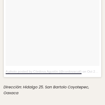
A photo posted by Córdova Agustín (@cordovacuit)
on
Oct 23, 2016 at 1:38am PDT
Dirección: Hidalgo 25. San Bartolo Coyotepec,
Oaxaca