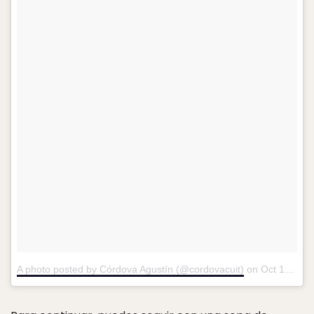
A photo posted by Córdova Agustín (@cordovacuit)
on
Oct 13, 2016 at 12:38pm PDT