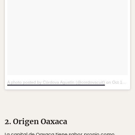
A photo posted by Córdova Agustín (@cordovacuit)
on
Oct 19, 2016 at 6:55pm PDT
2. Origen Oaxaca
La capital de Oaxaca tiene sabor propio como