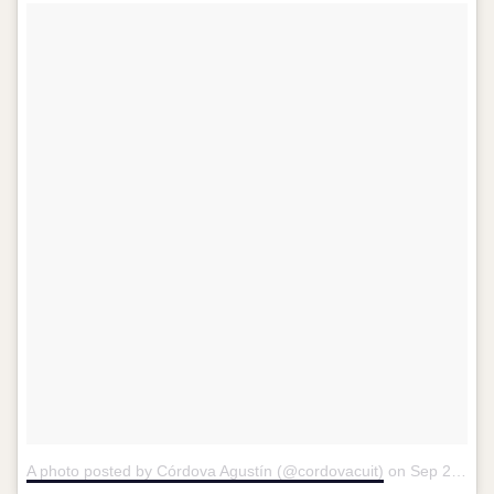
A photo posted by Córdova Agustín (@cordovacuit)
on
Sep 22, 2016 at 11:32am PDT