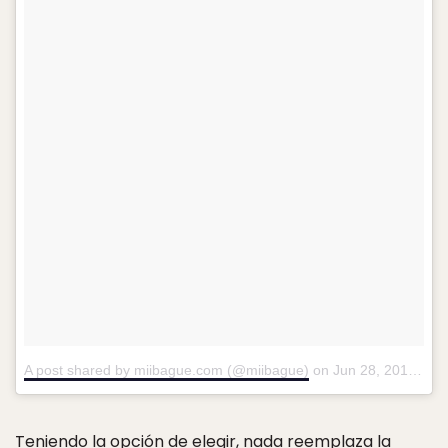
A post shared by miibague.com (@miibague)
on
Jun 28, 2015 at 4:50am PDT
Teniendo la opción de elegir, nada reemplaza la