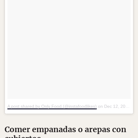
A post shared by Only Food (@instafoodlikes)
on
Dec 12, 2017 at 6:52pm PST
Comer empanadas o arepas con