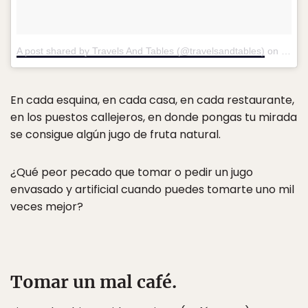
A post shared by Travels And Tables (@travelsandtables)
on
Nov 3
En cada esquina, en cada casa, en cada restaurante,
en los puestos callejeros, en donde pongas tu mirada
se consigue algún jugo de fruta natural.
¿Qué peor pecado que tomar o pedir un jugo
envasado y artificial cuando puedes tomarte uno mil
veces mejor?
Tomar un mal café.