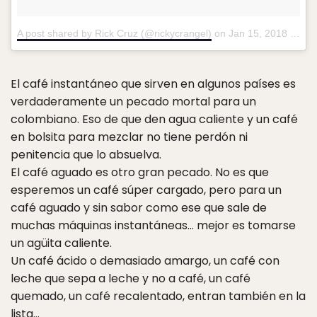
A post shared by Rick Cruz (@rickycrangel)
on
Jan 15, 2018 at 7:05pm PST
El café instantáneo que sirven en algunos países es
verdaderamente un pecado mortal para un
colombiano. Eso de que den agua caliente y un café
en bolsita para mezclar no tiene perdón ni
penitencia que lo absuelva.
El café aguado es otro gran pecado. No es que
esperemos un café súper cargado, pero para un
café aguado y sin sabor como ese que sale de
muchas máquinas instantáneas… mejor es tomarse
un agüita caliente.
Un café ácido o demasiado amargo, un café con
leche que sepa a leche y no a café, un café
quemado, un café recalentado, entran también en la
lista…