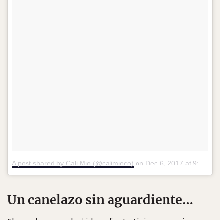
A post shared by Cali Mio (@calimioco)
on
Dec 6, 2017 at 9:49am PST
Un canelazo sin aguardiente…