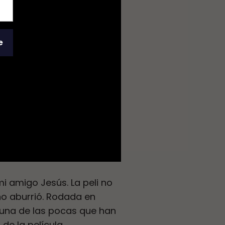
e
i amigo Jesús. La peli no
o aburrió. Rodada en
Es una de las pocas que han
de la película.