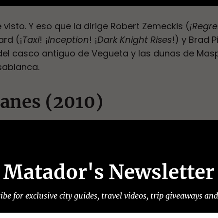
e visto. Y eso que la dirige Robert Zemeckis (
¡Regre
ard (¡
Taxi
! ¡
Inception
! ¡
Dark Knight Rises
!) y Brad P
s del casco antiguo de Vegueta y las dunas de M
sablanca.
itanes (2010)
Matador's Newsletter
ibe for exclusive city guides, travel videos, trip giveaways an