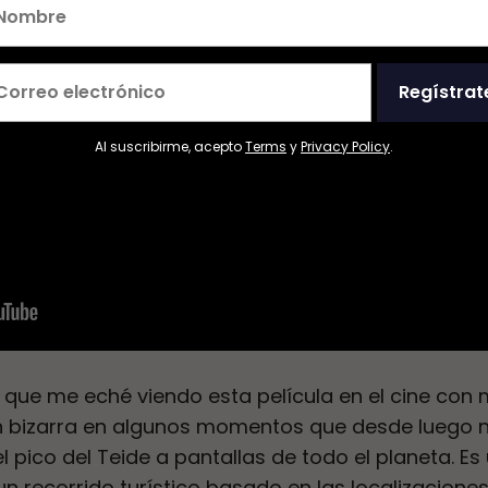
Regístrat
Al suscribirme, acepto
Terms
y
Privacy Policy
.
 que me eché viendo esta película en el cine con m
n bizarra en algunos momentos que desde luego n
el pico del Teide a pantallas de todo el planeta. 
 recorrido turístico basado en las localizaciones 