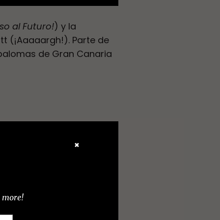
so al Futuro!
) y la
itt (¡Aaaaargh!). Parte de
aspalomas de Gran Canaria
✖
d more!