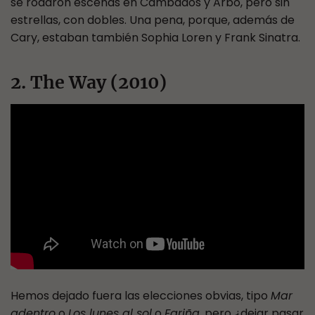
se rodaron escenas en Cambados y Arbo, pero sin
estrellas, con dobles. Una pena, porque, además de
Cary, estaban también Sophia Loren y Frank Sinatra.
2. The Way (2010)
Hemos dejado fuera las elecciones obvias, tipo
Mar
adentro
o
Los lunes al sol
o
Fariña
, pero ¿dejar pasar