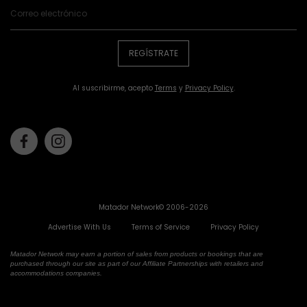
REGÍSTRATE
Al suscribirme, acepto
Terms
y
Privacy Policy
.
Facebook
Instagram
Matador Network© 2006-2026
Advertise With Us
Terms of Service
Privacy Policy
Matador Network may earn a portion of sales from products or bookings that are
purchased through our site as part of our Affiliate Partnerships with retailers and
accommodations companies.