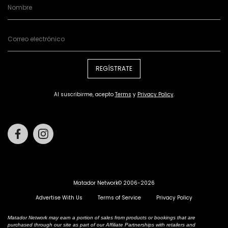
REGÍSTRATE
Al suscribirme, acepto
Terms
y
Privacy Policy
.
Facebook
Instagram
Matador Network© 2006-2026
Advertise With Us
Terms of Service
Privacy Policy
Matador Network may earn a portion of sales from products or bookings that are
purchased through our site as part of our Affiliate Partnerships with retailers and