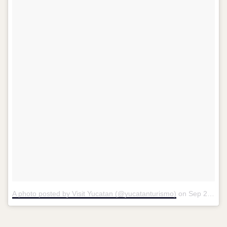
A photo posted by Visit Yucatan (@yucatanturismo)
on
Sep 23, 2016 at 4:02pm PDT