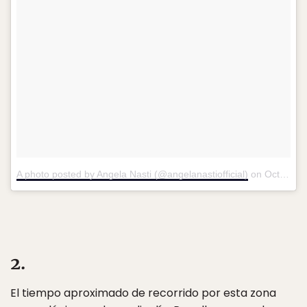
A photo posted by Angela Nasti (@angelanastiofficial)
on
Oct 13, 2016 at 1:53pm PDT
2.
El tiempo aproximado de recorrido por esta zona