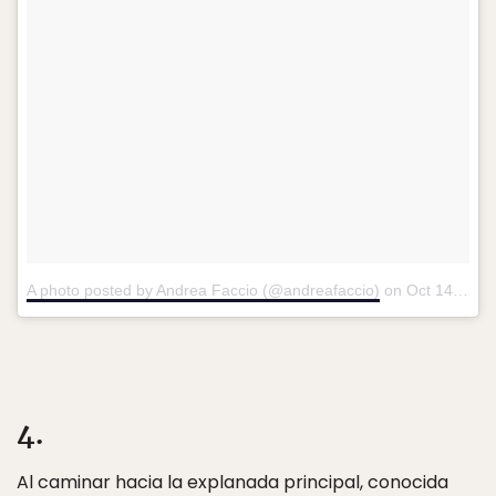
A photo posted by Andrea Faccio (@andreafaccio)
on
Oct 14, 2016 at 8:10am PDT
4.
Al caminar hacia la explanada principal, conocida