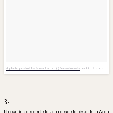
A photo posted by Nima Benati (@nimabenati)
on
Oct 16, 2016 at 11:25am PDT
3.
No puedes perderte la vista desde la cima de la Gran