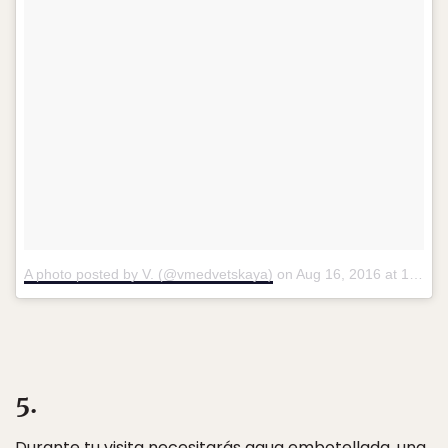
A photo posted by V. (@vmedvetskaya)
on
Aug 16, 2016 at 12:48pm PDT
5.
Durante tu visita necesitarás agua embotellada, una