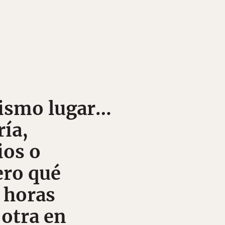
mismo lugar…
ría,
ios o
ero qué
r horas
 otra en