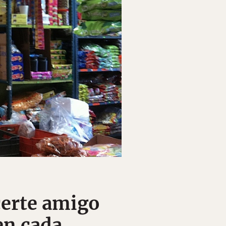
certe amigo
en cada