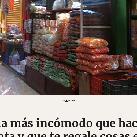
Crédito:
da más incómodo que ha
ta y que te regale cosas 