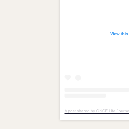
View this
A post shared by ONCE Life Journe