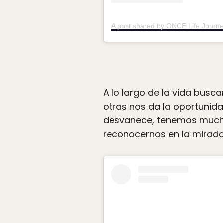
A post shared by ONCE Life Journe
A lo largo de la vida busc
otras nos da la oportunid
desvanece, tenemos mucho
reconocernos en la mirada 