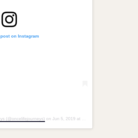
 post on Instagram
ys (@oncelifejourneys)
on
Jun 5, 2019 at 10:56pm PDT