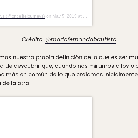
ys (@oncelifejourneys)
on
May 5, 2019 at 4:09am PDT
Crédito:
@mariafernandabautista
amos nuestra propia definición de lo que es ser mu
ad de descubrir que, cuando nos miramos a los ojo
 más en común de lo que creíamos inicialmente,
de la otra.