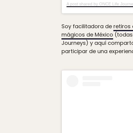
A post shared by ONCE Life Journe
Soy facilitadora de
retiros
mágicos de México
(todas 
Journeys) y aquí comparto
participar de una experienc