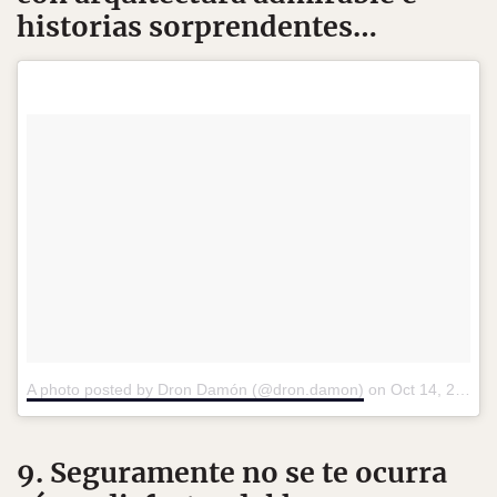
historias sorprendentes…
A photo posted by Dron Damón (@dron.damon)
on
Oct 14, 2016 at 5:40pm PDT
9. Seguramente no se te ocurra