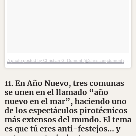
A photo posted by Christian G. Dumont (@christiangdumont)
on
Au
11. En Año Nuevo, tres comunas
se unen en el llamado “año
nuevo en el mar”, haciendo uno
de los espectáculos pirotécnicos
más extensos del mundo. El tema
es que tú eres anti-festejos… y