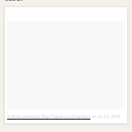
A photo posted by Rigo Figueroa (@rigofigo)
on
Jul 23, 2016 at 8:56am PDT