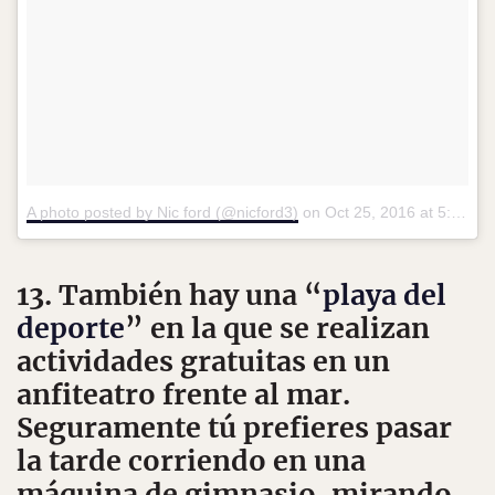
A photo posted by Nic ford (@nicford3)
on
Oct 25, 2016 at 5:39pm PDT
13. También hay una “
playa del
deporte
” en la que se realizan
actividades gratuitas en un
anfiteatro frente al mar.
Seguramente tú prefieres pasar
la tarde corriendo en una
máquina de gimnasio, mirando