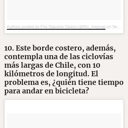
A photo posted by Fito Sapunar Opazo (@fito_thepug)
on
Sep 20, 2016 at 3:09pm PDT
10. Este borde costero, además,
contempla una de las ciclovías
más largas de Chile, con 10
kilómetros de longitud. El
problema es, ¿quién tiene tiempo
para andar en bicicleta?