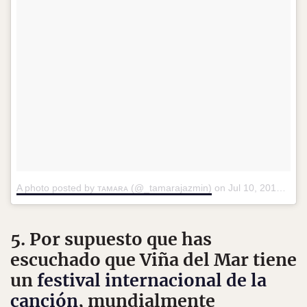
A photo posted by ᴛᴀᴍᴀʀᴀ (@_tamarajazmin)
on
Jul 10, 2016 at 2:13pm PDT
5. Por supuesto que has
escuchado que Viña del Mar tiene
un
festival internacional de la
canción
, mundialmente