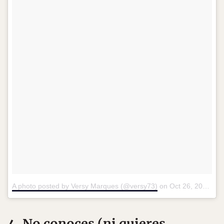
A photo posted by Versy Marques (@versy73)
on
Oct 26, 2016 at 4:10pm PDT
4. No conoces (ni quieres