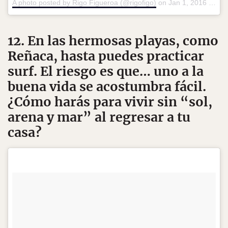
A photo posted by Rigo Figueroa (@rigofigo)
on
Jan 1, 2016 at 6:50am PST
12. En las hermosas playas, como
Reñaca, hasta puedes practicar
surf. El riesgo es que… uno a la
buena vida se acostumbra fácil.
¿Cómo harás para vivir sin “sol,
arena y mar” al regresar a tu
casa?