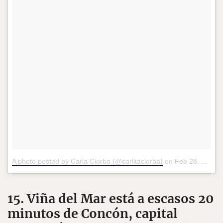
A photo posted by Carla Ciorba (@carlitaciorba)
on
Feb 28, 2016 at 6:06pm PST
15. Viña del Mar está a escasos 20
minutos de Concón, capital