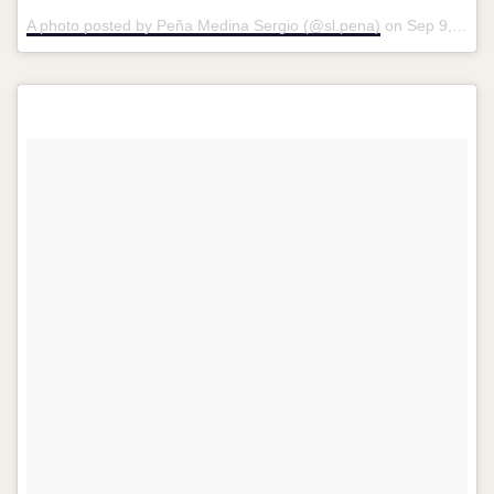
A photo posted by Peña Medina Sergio (@sl.pena)
on
Sep 9, 2016 at 7:23pm PDT