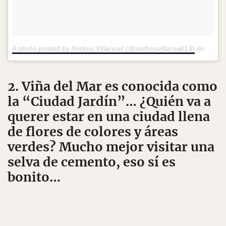
A photo posted by Andres Villarruel (@andresvillarruel13)
on
Jun 1
2. Viña del Mar es conocida como
la “Ciudad Jardín”… ¿Quién va a
querer estar en una ciudad llena
de flores de colores y áreas
verdes? Mucho mejor visitar una
selva de cemento, eso sí es
bonito…