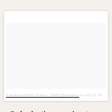
A photo posted by Szabó L. Dávid (@szupero)
on
Oct 16, 2016 at 7:40pm PDT