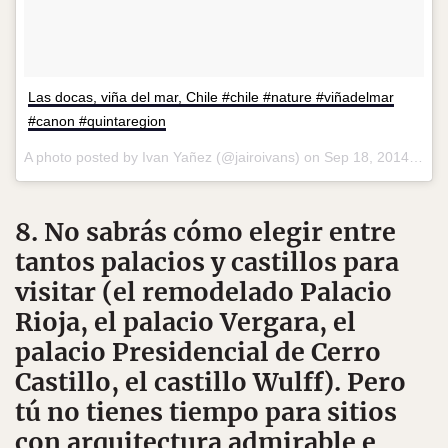
Las docas, viña del mar, Chile #chile #nature #viñadelmar
#canon #quintaregion
A photo posted by Ivan Yañez (@jairoivans) on
Sep 18, 2014 at 6:32am PDT
8. No sabrás cómo elegir entre
tantos palacios y castillos para
visitar (el remodelado Palacio
Rioja, el palacio Vergara, el
palacio Presidencial de Cerro
Castillo, el castillo Wulff). Pero
tú no tienes tiempo para sitios
con arquitectura admirable e