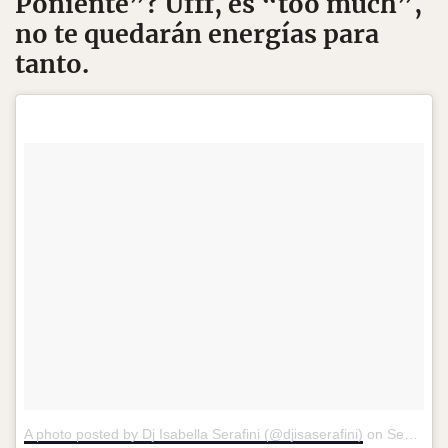
Poniente”? Ufff, es “too much”,
no te quedarán energías para
tanto.
A photo posted by Dj Isabella Serafini (@djisaserafini)
on
Sep 26, 2016 at 12:04pm PDT