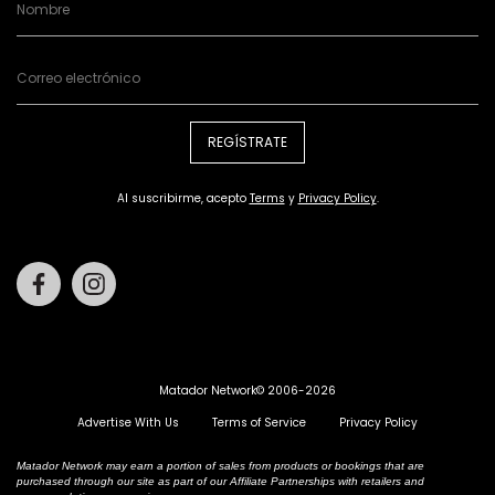
REGÍSTRATE
Al suscribirme, acepto
Terms
y
Privacy Policy
.
Facebook
Instagram
Matador Network© 2006-2026
Advertise With Us
Terms of Service
Privacy Policy
Matador Network may earn a portion of sales from products or bookings that are
purchased through our site as part of our Affiliate Partnerships with retailers and