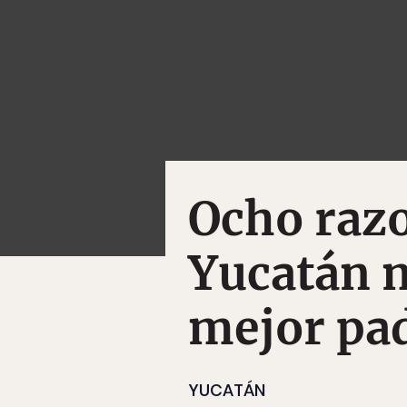
Ocho razo
Yucatán m
mejor pa
YUCATÁN