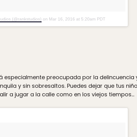
tudios (@rankstudios)
on
Mar 16, 2016 at 5:20am PDT
tá especialmente preocupada por la delincuencia 
anquila y sin sobresaltos. Puedes dejar que tus ni
lir a jugar a la calle como en los viejos tiempos…