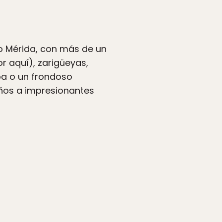
mo Mérida, con más de un
r aquí), zarigüeyas,
iba o un frondoso
iños a impresionantes