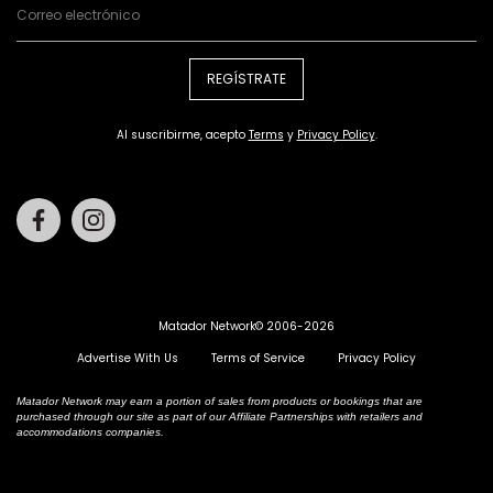
REGÍSTRATE
Al suscribirme, acepto
Terms
y
Privacy Policy
.
Facebook
Instagram
Matador Network© 2006-2026
Advertise With Us
Terms of Service
Privacy Policy
Matador Network may earn a portion of sales from products or bookings that are
purchased through our site as part of our Affiliate Partnerships with retailers and
accommodations companies.