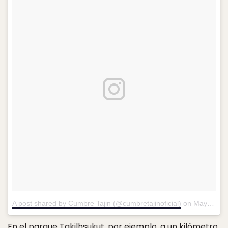
A post shared by Cumbre Tajin (@cumbretajinoficial)
on
May 12, 2014 at 12:41pm PDT
En el parque Takilhsukut, por ejemplo, a un kilómetro