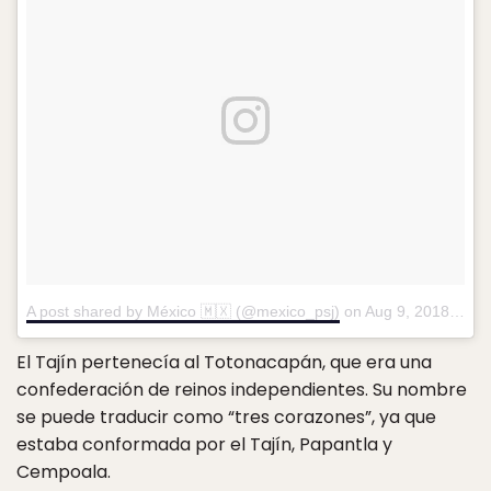
A post shared by México 🇲🇽 (@mexico_psj)
on
Aug 9, 2018 at 11:10pm PDT
El Tajín pertenecía al Totonacapán, que era una
confederación de reinos independientes. Su nombre
se puede traducir como “tres corazones”, ya que
estaba conformada por el Tajín, Papantla y
Cempoala.