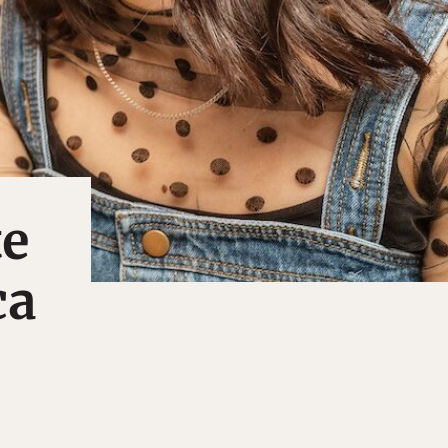
te
ca