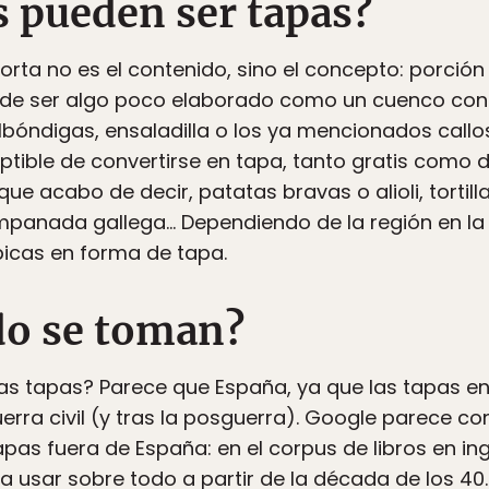
 pueden ser tapas?
orta no es el contenido, sino el concepto: porci
ede ser algo poco elaborado como un cuenco con 
óndigas, ensaladilla o los ya mencionados callos
ptible de convertirse en tapa, tanto gratis como 
e acabo de decir, patatas bravas o alioli, tortill
mpanada gallega… Dependiendo de la región en la 
picas en forma de tapa.
do se toman?
las tapas? Parece que España, ya que las tapas e
erra civil (y tras la posguerra). Google parece con
apas fuera de España: en el corpus de libros en i
 usar sobre todo a partir de la década de los 40
.