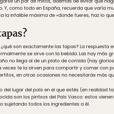
rgarse un par de mitos, además de evitar que haga
o. Y, como todo en España, recuerda que varía mu
ca la infalible máxima de «donde fueres, haz lo que
tapas?
¿qué son exactamente las tapas? La respuesta es
rmalmente se sirve con la bebida. Las hay más g
o no llega al de un plato de comida (hay glorio
 veces te la sirven para compartir y comer con pal
iertitos, en otras ocasiones no necesitarás más q
del lugar del país en el que estés (en realidad 
ocida son los pintxos del País Vasco: estos vien
lo sujetando todos los ingredientes a él.