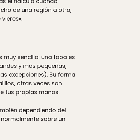
s el ridículo cuando
cho de una región a otra,
 vieres».
 muy sencilla: una tapa es
randes y más pequeñas,
sas excepciones). Su forma
illos, otras veces son
ue tus propias manos.
también dependiendo del
en normalmente sobre un