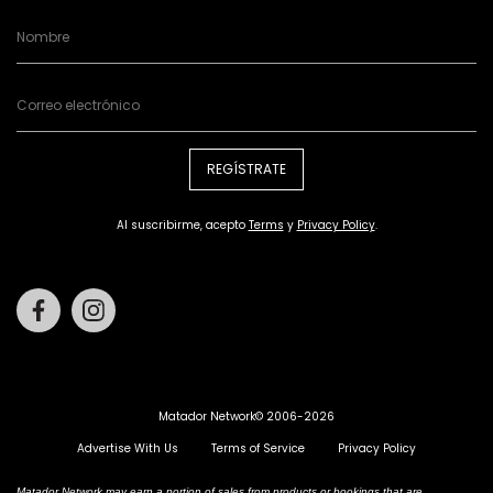
REGÍSTRATE
Al suscribirme, acepto
Terms
y
Privacy Policy
.
Facebook
Instagram
Matador Network© 2006-2026
Advertise With Us
Terms of Service
Privacy Policy
Matador Network may earn a portion of sales from products or bookings that are