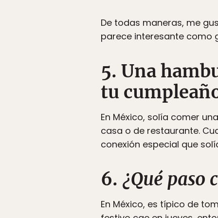
De todas maneras, me gust
parece interesante como g
5. Una hambu
tu cumpleaño
En México, solía comer un
casa o de restaurante. Cua
conexión especial que sol
6.
¿Qué paso c
En México, es típico de tom
festivo cae en jueves, ent