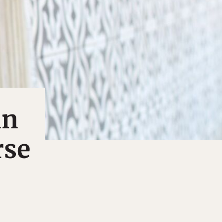
un
rse