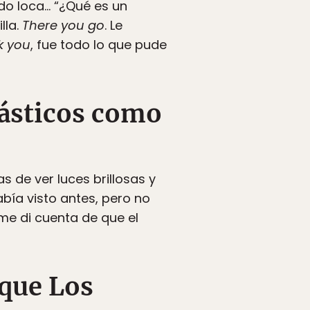
ndo loca… “¿Qué es un
lla.
There you go
. Le
k you
, fue todo lo que pude
tásticos como
 de ver luces brillosas y
bía visto antes, pero no
me di cuenta de que el
que Los