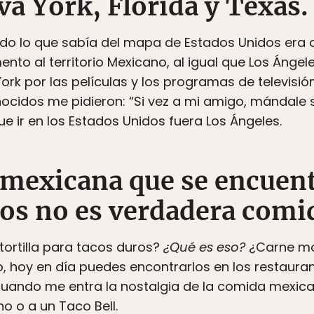
a York, Florida y Texas.
odo lo que sabía del mapa de Estados Unidos era 
to al territorio Mexicano, al igual que Los Ángele
York por las películas y los programas de televis
cidos me pidieron: “Si vez a mi amigo, mándale sa
ue ir en los Estados Unidos fuera Los Ángeles.
 mexicana que se encuen
os no es verdadera comi
tortilla para tacos duros?
¿Qué es eso?
¿Carne mo
o, hoy en día puedes encontrarlos en los restaura
 Cuando me entra la nostalgia de la comida mexic
o o a un Taco Bell.