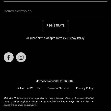
REGÍSTRATE
Al suscribirme, acepto
Terms
y
Privacy Policy
.
Facebook
Instagram
Matador Network© 2006-2026
Advertise With Us
Terms of Service
Privacy Policy
Matador Network may earn a portion of sales from products or bookings that are
purchased through our site as part of our Affiliate Partnerships with retailers and
accommodations companies.