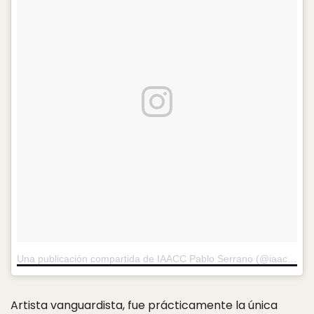
Una publicación compartida de IAACC Pablo Serrano (@iaaccpserrano)
Artista vanguardista, fue prácticamente la única