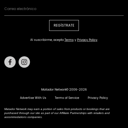
REGÍSTRATE
Al suscribirme, acepto
Terms
y
Privacy Policy
.
Facebook
Instagram
Matador Network© 2006-2026
Advertise With Us
Terms of Service
Privacy Policy
Matador Network may earn a portion of sales from products or bookings that are
purchased through our site as part of our Affiliate Partnerships with retailers and
accommodations companies.