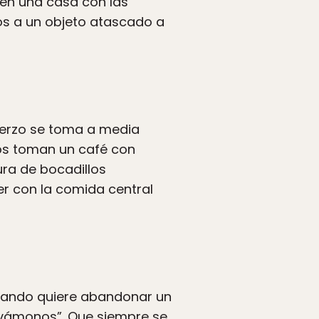
 en una casa con las
os a un objeto atascado a
muerzo se toma a media
ros toman un café con
ura de bocadillos
r con la comida central
ando quiere abandonar un
“vámonos”. Que siempre se