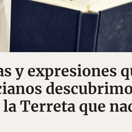
as y expresiones 
cianos descubrim
e la Terreta que na