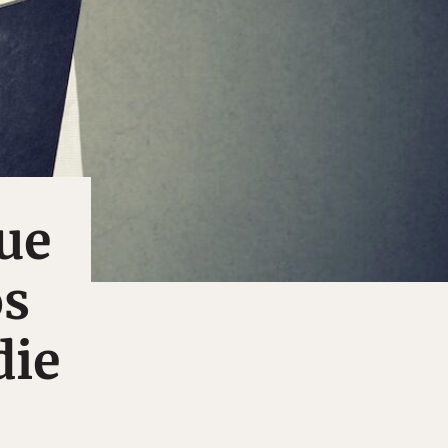
que
os
die