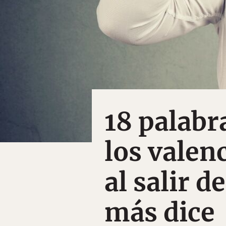
18 palabr
los valen
al salir d
más dice