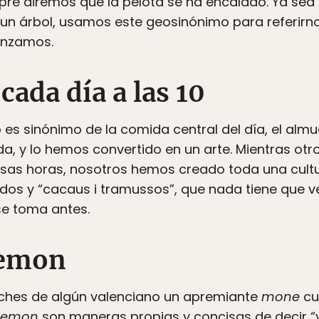
re diremos que la pelota se ha encalado. Ya sea
n un árbol, usamos este geosinónimo para referirn
canzamos.
cada día a las 10
 es sinónimo de la comida central del día, el al
a, y lo hemos convertido en un arte. Mientras ot
 esas horas, nosotros hemos creado toda una cult
s y “cacaus i tramussos”, que nada tiene que ve
se toma antes.
Nemon
ches de algún valenciano un apremiante
mone
cu
nemon
son maneras propias y concisas de decir 