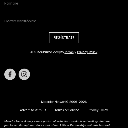
REGÍSTRATE
Al suscribirme, acepto
Terms
y
Privacy Policy
.
Facebook
Instagram
Matador Network© 2006-2026
Advertise With Us
Terms of Service
Privacy Policy
Matador Network may earn a portion of sales from products or bookings that are
purchased through our site as part of our Affiliate Partnerships with retailers and