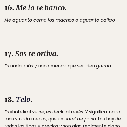
16.
Me la re banco.
Me aguanto como los machos
o
aguanto callao.
17.
Sos re ortiva.
Es nada, más y nada menos, que ser bien
gacho
.
18.
Telo
.
Es «hotel» al
vesre
, es decir, al revés. Y significa, nada
más y nada menos, que un
hotel de paso
. Los hay de
todos los tipos y precios y son algo realmente digno