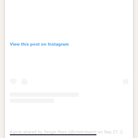
View this post on Instagram
A post shared by Sergio Haro (@chekoharo)
on
Sep 27, 2019 at 2:34pm PDT