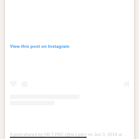
View this post on Instagram
A post shared by SR.T.PDC (@sr.t.pdc)
on
Jun 3, 2018 at 11:51am PDT