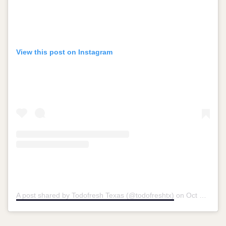
View this post on Instagram
A post shared by Todofresh Texas (@todofreshtx)
on
Oct 3, 2017 at 6:18pm PDT