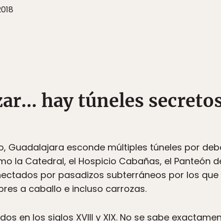
2018
ar… hay túneles secretos
o, Guadalajara esconde múltiples túneles por deb
o la Catedral, el Hospicio Cabañas, el Panteón d
nectados por pasadizos subterráneos por los que 
res a caballo e incluso carrozas.
idos en los siglos XVIII y XIX. No se sabe exactame