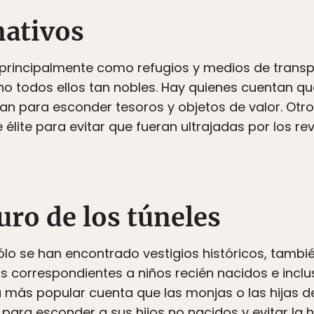
nativos
 principalmente como refugios y medios de transp
 no todos ellos tan nobles. Hay quienes cuentan qu
ban para esconder tesoros y objetos de valor. Otr
élite para evitar que fueran ultrajadas por los rev
curo de los túneles
sólo se han encontrado vestigios históricos, tamb
s correspondientes a niños recién nacidos e incl
la más popular cuenta que las monjas o las hijas d
para esconder a sus hijos no nacidos y evitar la h