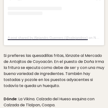
A post shared by Alejandro Guerrero (@xalejandrox)
on
Nov 9, 2017 at 12:30pm PST
Si prefieres las quesadillas fritas, lánzate al Mercado
de Antojitos de Coyoacán. En el puesto de Doña Irma
la fritura se ejecuta como debe de ser y con una muy
buena variedad de ingredientes. También hay
tostadas y pozole en los puestos adyacentes si
todavía te queda un huequito.
Dónde
: La Vikina. Calzada del Hueso esquina con
Calzada de Tlalpan, Coapa.