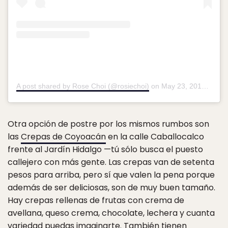
A post shared by Rose Choi (@rosiechoi)
on
May 23, 2015 at 11:34am PDT
Otra opción de postre por los mismos rumbos son
las
Crepas de Coyoacán
en la calle Caballocalco
frente al Jardín Hidalgo —tú sólo busca el puesto
callejero con más gente. Las crepas van de setenta
pesos para arriba, pero sí que valen la pena porque
además de ser deliciosas, son de muy buen tamaño.
Hay crepas rellenas de frutas con crema de
avellana, queso crema, chocolate, lechera y cuanta
variedad puedas imaginarte. También tienen