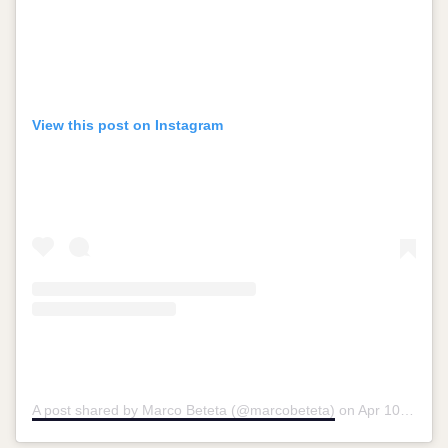
View this post on Instagram
A post shared by Marco Beteta (@marcobeteta)
on
Apr 10, 2019 at 5:21pm PDT