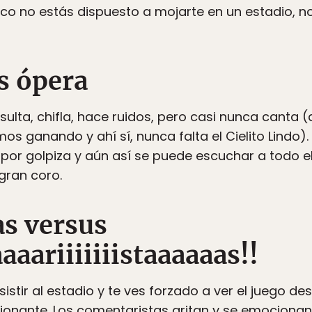
xico no estás dispuesto a mojarte en un estadio, 
s ópera
insulta, chifla, hace ruidos, pero casi nunca cant
ganando y ahí sí, nunca falta el Cielito Lindo). E
por golpiza y aún así se puede escuchar a todo e
gran coro.
s versus
aariiiiiiistaaaaaas!!
asistir al estadio y te ves forzado a ver el juego de
cionante. Los comentaristas gritan y se emocionan