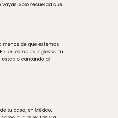
no vayas. Solo recuerda que
a (a menos de que estemos
n los estadios ingleses, tu
l estadio cantando al
sde tu casa, en México,
 como cualquier fan y a