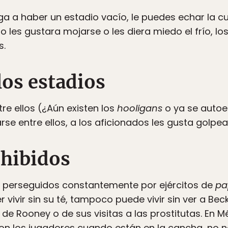
ga a haber un estadio vacío, le puedes echar la culp
o les gustara mojarse o les diera miedo el frío, l
s.
los estadios
re ellos (¿Aún existen los
hooligans
o ya se autoe
e entre ellos, a los aficionados les gusta golpear 
hibidos
n perseguidos constantemente por ejércitos de
pa
 vivir sin su té, tampoco puede vivir sin ver a Be
o de Rooney o de sus visitas a las prostitutas. En 
n los jugadores cuando están en la cancha, no n