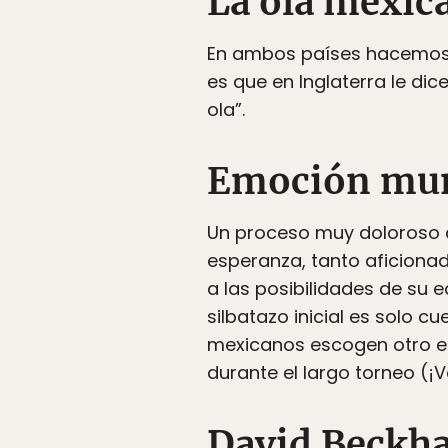
La ola mexic
En ambos países hacemos l
es que en Inglaterra le di
ola”.
Emoción mund
Un proceso muy doloroso 
esperanza, tanto aficiona
a las posibilidades de su 
silbatazo inicial es solo 
mexicanos escogen otro equ
durante el largo torneo (¡V
David Beckh