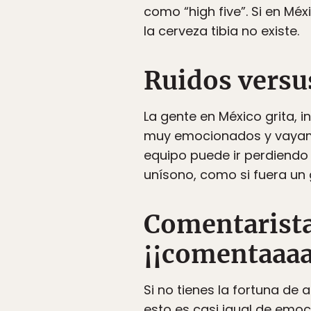
como “high five”. Si en Mé
la cerveza tibia no existe.
Ruidos versu
La gente en México grita, 
muy emocionados y vayamos 
equipo puede ir perdiendo 
unísono, como si fuera un 
Comentarista
¡¡comentaaaaa
Si no tienes la fortuna de 
esto es casi igual de emo