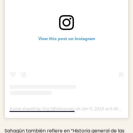
View this post on Instagram
A post shared by Vcg (@viricanog)
on
Jan 5, 2019 at 8:40am PST
Sahagún también refiere en “
Historia general de las