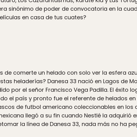
turo, Los Cazafantasmas, Karate Kid y Las Tortug
era sinónimo de poder de convocatoria en la cuad
películas en casa de tus cuates?
 de comerte un helado con solo ver la esfera azu
stas heladerías? Danesa 33 nació en Lagos de Mo
 por el señor Francisco Vega Padilla. El éxito l
odo el país y pronto fue el referente de helados e
scos de futbol americano coleccionables en los q
exicana llegó a su fin cuando Nestlé la adquirió e
retomar la línea de Danesa 33, nada más no ha p