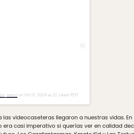
oy_retro)
on
Oct 9, 2019 at 11:14am PDT
 las videocaseteras llegaron a nuestras vidas. E
ra casi imperativo si querías ver en calidad dece