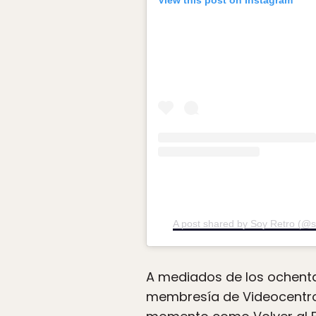
View this post on Instagram
A post shared by Soy Retro (@s
A mediados de los ochenta
membresía de Videocentro e