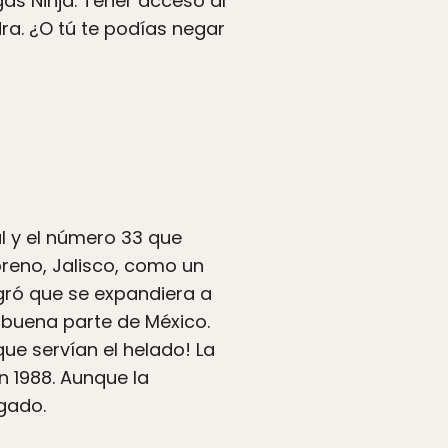
as Ninja. Tener acceso al
ra. ¿O tú te podías negar
l y el número 33 que
reno, Jalisco, como un
ogró que se expandiera a
n buena parte de México.
ue servían el helado! La
n 1988. Aunque la
egado.