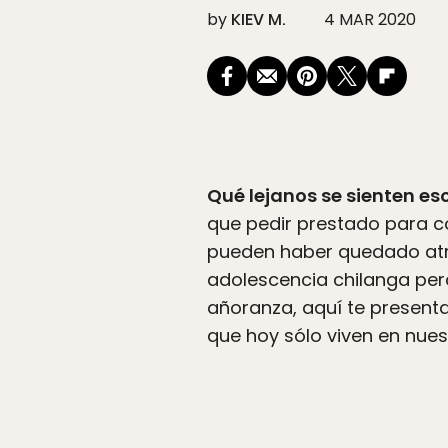
by
KIEV M.
4 MAR 2020
Qué lejanos se sienten es
que pedir prestado para co
pueden haber quedado atrá
adolescencia chilanga perd
añoranza, aquí te present
que hoy sólo viven en nue