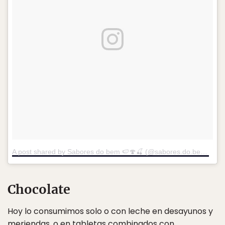
A post shared by Sabores do bem 🍉🍄🍒 (@sabores.do.bem)
on
J
Chocolate
Hoy lo consumimos solo o con leche en desayunos y
meriendas, o en tabletas combinados con