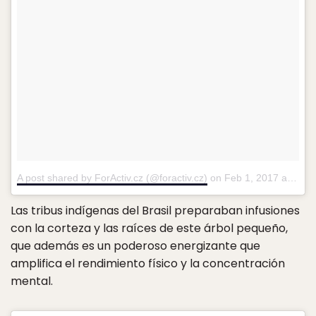
A post shared by ForActiv.cz (@foractiv.cz)
on
Feb 1, 2017 at 3:06am PST
Las tribus indígenas del Brasil preparaban infusiones
con la corteza y las raíces de este árbol pequeño,
que además es un poderoso energizante que
amplifica el rendimiento físico y la concentración
mental.