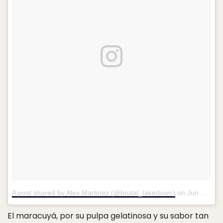
A post shared by Alex Martinez (@brutal_takedown)
on
Jun 25, 2018 at 8:14am PDT
El maracuyá, por su pulpa gelatinosa y su sabor tan