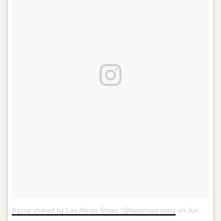
A post shared by Las Almas Rotas (@lasalmasrotas)
on
Jun 21, 2018 at 7:19am PDT