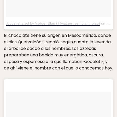
A post shared by Viatger Blau (@viatger_semblant_blau)
on
Jun 2
El chocolate tiene su origen en Mesoamérica, donde
el dios Quetzalcóatl regaló, según cuenta la leyenda,
el árbol de cacao a los hombres. Los aztecas
preparaban una bebida muy energética, oscura,
espesa y espumosa a la que llamaban «xocolatl», y
de ahí viene el nombre con el que lo conocemos hoy.