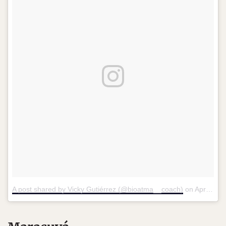
A post shared by Vicky Gutiérrez (@bioatma__coach)
on
Apr 8, 2018 at 9:43pm PDT