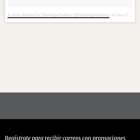
A post shared by SantiagoNativo (@santiagonativo)
on
Jun 26, 2018 at 4:13am PDT
Regístrate para recibir correos con promociones