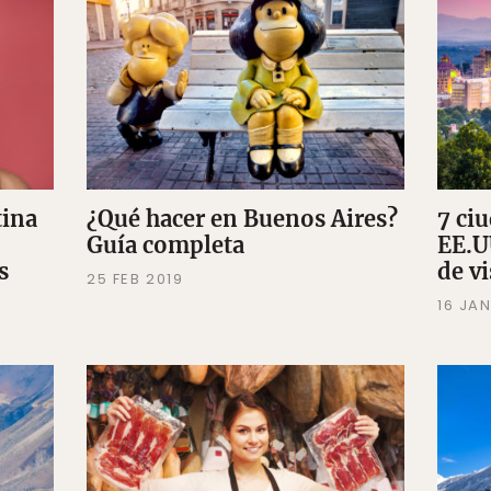
tina
¿Qué hacer en Buenos Aires?
7 ci
Guía completa
EE.U
s
de vi
25 FEB 2019
16 JAN