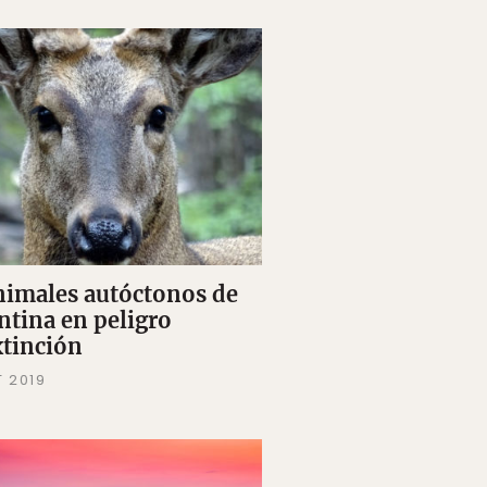
nimales autóctonos de
ntina en peligro
xtinción
T 2019