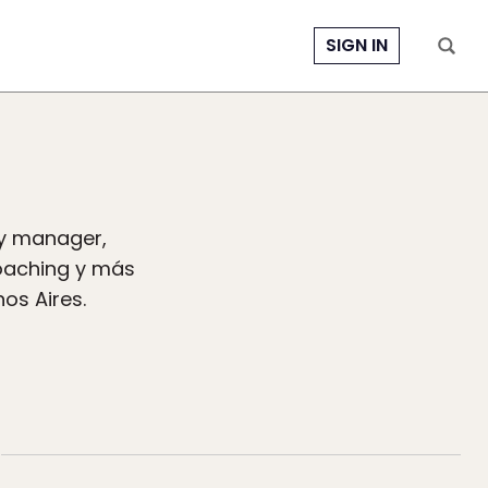
SIGN IN
ty manager,
coaching y más
os Aires.