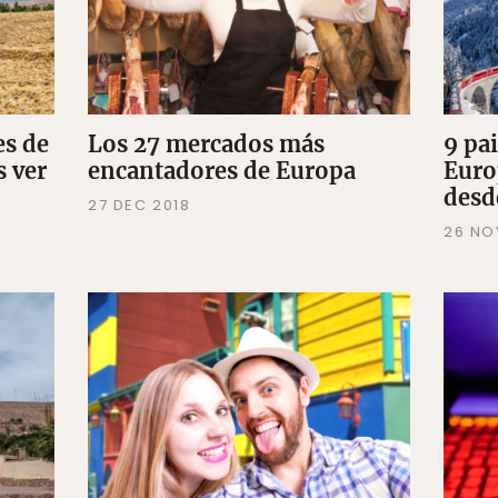
es de
Los 27 mercados más
9 pa
s ver
encantadores de Europa
Euro
desd
27 DEC 2018
26 NO