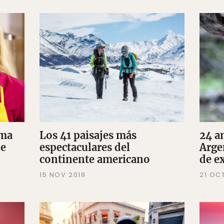
ema
Los 41 paisajes más
24 a
de
espectaculares del
Arge
continente americano
de e
15 NOV 2019
21 OC