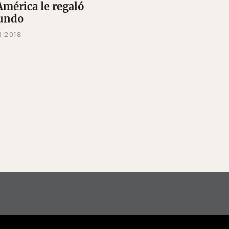
América le regaló
undo
N 2018