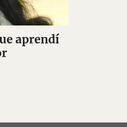
que aprendí
or