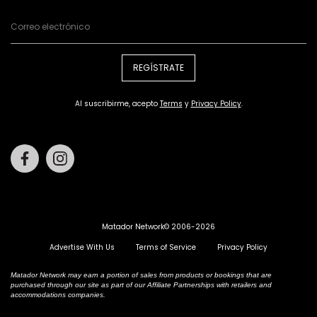
REGÍSTRATE
Al suscribirme, acepto
Terms
y
Privacy Policy
.
Facebook
Instagram
Matador Network© 2006-2026
Advertise With Us
Terms of Service
Privacy Policy
Matador Network may earn a portion of sales from products or bookings that are
purchased through our site as part of our Affiliate Partnerships with retailers and
accommodations companies.