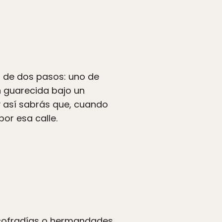
n de dos pasos: uno de
n guarecida bajo un
y así sabrás que, cuando
or esa calle.
 cofradías o hermandades