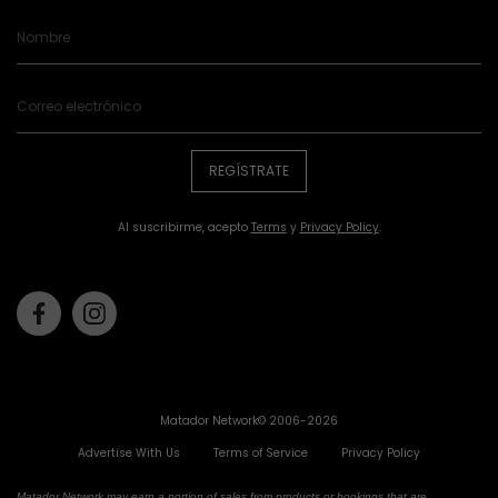
REGÍSTRATE
Al suscribirme, acepto
Terms
y
Privacy Policy
.
Facebook
Instagram
Matador Network© 2006-2026
Advertise With Us
Terms of Service
Privacy Policy
Matador Network may earn a portion of sales from products or bookings that are