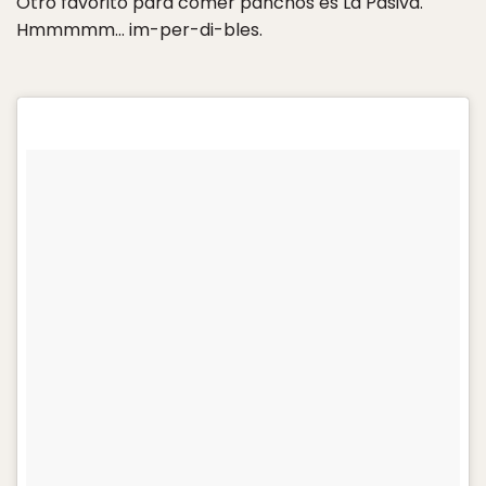
Otro favorito para comer panchos es La Pasiva.
Hmmmmm… im-per-di-bles.