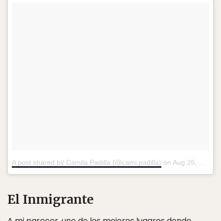
A post shared by Camila Padilla (@cami.padilla)
on
Aug 26, 2017 at 9:43am PDT
El Inmigrante
A mi parecer, uno de los mejores lugares donde