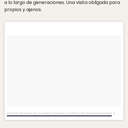
a lo largo de generaciones. Una visita obligada para
propios y ajenos.
A post shared by Camila Gancio Laurta (@camicamomila)
on
Mar 