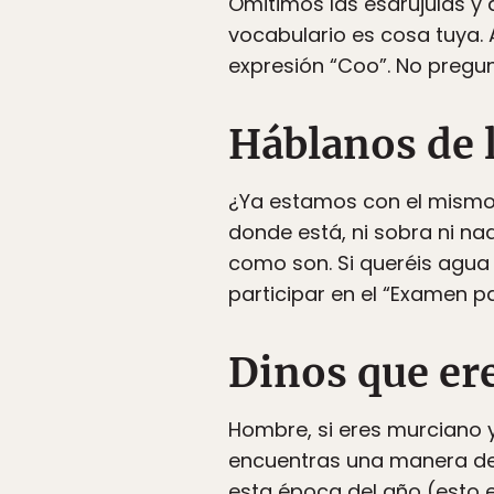
Omitimos las esdrújulas y
vocabulario es cosa tuya.
expresión “Coo”. No pregun
Háblanos de 
¿Ya estamos con el mismo
donde está, ni sobra ni n
como son. Si queréis agua
participar en el “Examen pa
Dinos que er
Hombre, si eres murciano y
encuentras una manera de s
esta época del año (esto e