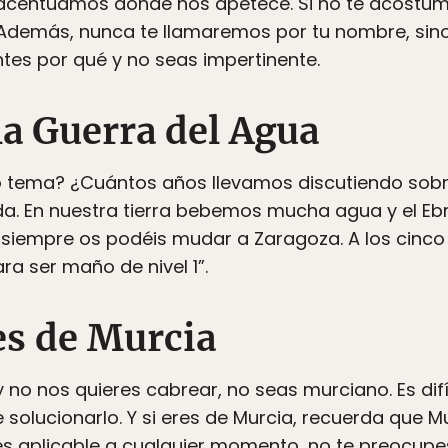
 acentuamos donde nos apetece. Si no te acostu
 Además, nunca te llamaremos por tu nombre, sino
tes por qué y no seas impertinente.
la Guerra del Agua
 tema? ¿Cuántos años llevamos discutiendo sobr
ada. En nuestra tierra bebemos mucha agua y el Eb
 siempre os podéis mudar a Zaragoza. A los cinco
ra ser maño de nivel 1”.
es de Murcia
 no nos quieres cabrear, no seas murciano. Es difí
olucionarlo. Y si eres de Murcia, recuerda que M
s aplicable a cualquier momento, no te preocupes