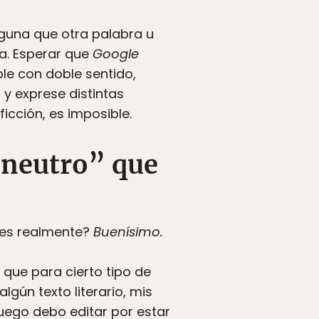
lguna que otra palabra u
ga. Esperar que
Google
le con doble sentido,
 y exprese distintas
icción, es imposible.
 neutro” que
les realmente?
Buenísimo.
 que para cierto tipo de
gún texto literario, mis
uego debo editar por estar